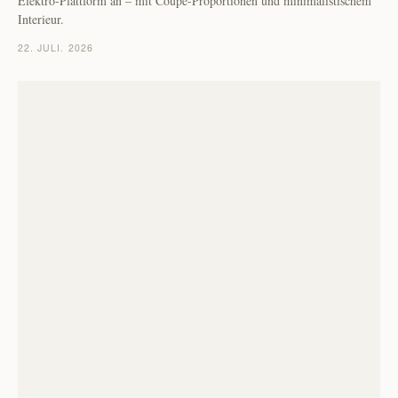
Elektro-Plattform an – mit Coupé-Proportionen und minimalistischem
Interieur.
22. JULI. 2026