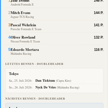
Jake Dennis
1
146 P.
Andretti Formula E
Mitch Evans
2
144 P.
Jaguar TCS Racing
Pascal Wehrlein
3
141 P.
Porsche Formula E Team
Oliver Rowland
4
132 P.
Nissan Formula E Team
Edoardo Mortara
5
116 P.
Mahindra Racing
LETZTES RENNEN · DOUBLEHEADER
Tokyo
Dan Ticktum
Sa., 25. Juli 2026:
(Cupra Kiro)
Nyck De Vries
So., 26. Juli 2026:
(Mahindra Racing)
NÄCHSTES RENNEN · DOUBLEHEADER