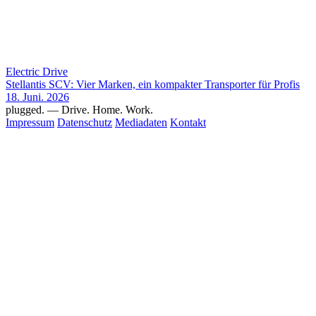
Electric Drive
Stellantis SCV: Vier Marken, ein kompakter Transporter für Profis
18. Juni. 2026
plugged.
— Drive. Home. Work.
Impressum
Datenschutz
Mediadaten
Kontakt