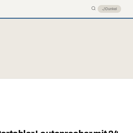
🌙
Dunkel