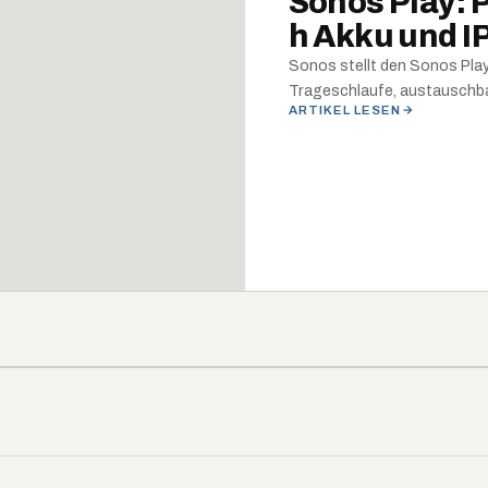
Sonos Play: 
h Akku und IP
Sonos stellt den Sonos Play
Trageschlaufe, austauschba
ARTIKEL LESEN