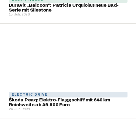
Duravit „Balcoon“: Patricia Urquiolas neue Bad-
Serie mit Silestone
15. Juli. 2026
ELECTRIC DRIVE
Škoda Peaq: Elektro-Flaggschiff mit 640 km
Reichweite ab 49.900 Euro
24. Juni. 2026