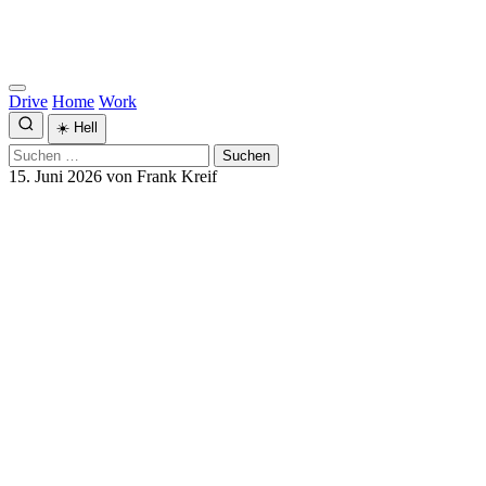
Drive
Home
Work
☀️
Hell
Suchen
nach:
15. Juni 2026
von Frank Kreif