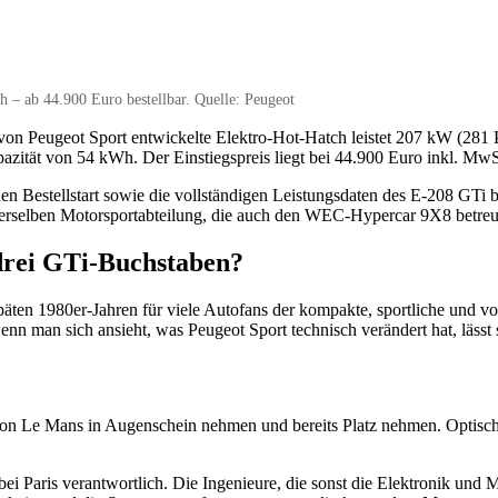
h – ab 44.900 Euro bestellbar. Quelle: Peugeot
 von Peugeot Sport entwickelte Elektro-Hot-Hatch leistet 207 kW (281 
ität von 54 kWh. Der Einstiegspreis liegt bei 44.900 Euro inkl. MwSt.
Bestellstart sowie die vollständigen Leistungsdaten des E-208 GTi be
derselben Motorsportabteilung, die auch den WEC-Hypercar 9X8 betreu
drei GTi-Buchstaben?
äten 1980er-Jahren für viele Autofans der kompakte, sportliche und vo
 wenn man sich ansieht, was Peugeot Sport technisch verändert hat, läs
 Le Mans in Augenschein nehmen und bereits Platz nehmen. Optisch h
 bei Paris verantwortlich. Die Ingenieure, die sonst die Elektronik u