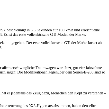
PS), beschleunigt in 5,5 Sekunden auf 100 km/h und erreicht eine
 Es ist das erste vollelektrische GTi-Modell der Marke.
kannt gegeben. Der erste vollelektrische GTi der Marke kostet ab
t.
r allem erschwingliche Traumwagen war. Jetzt, gut vier Jahrzehnte
st sich sagen: Die Modifikationen gegenüber dem Serien-E-208 sind so
at er jedenfalls das Zeug dazu, Menschen den Kopf zu verdrehen –
nd Motorsteuerung des 9X8-Hypercars abstimmen, haben denselben