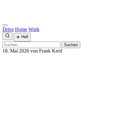
Drive
Home
Work
☀️
Hell
Suchen
nach:
18. Mai 2026
von Frank Kreif