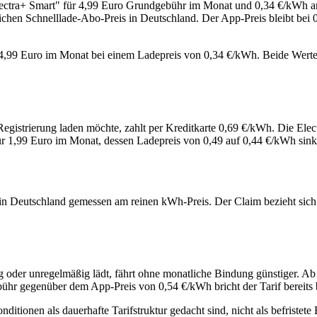
Electra+ Smart" für 4,99 Euro Grundgebühr im Monat und 0,34 €/kWh 
ichen Schnelllade-Abo-Preis in Deutschland. Der App-Preis bleibt bei
 4,99 Euro im Monat bei einem Ladepreis von 0,34 €/kWh. Beide Werte
 Registrierung laden möchte, zahlt per Kreditkarte 0,69 €/kWh. Die El
 für 1,99 Euro im Monat, dessen Ladepreis von 0,49 auf 0,44 €/kWh sin
 in Deutschland gemessen am reinen kWh-Preis. Der Claim bezieht sich a
g oder unregelmäßig lädt, fährt ohne monatliche Bindung günstiger. A
ühr gegenüber dem App-Preis von 0,54 €/kWh bricht der Tarif bereits
ditionen als dauerhafte Tarifstruktur gedacht sind, nicht als befristet