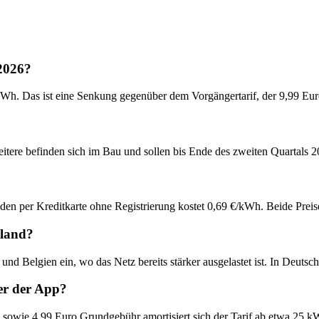
 2026?
Wh. Das ist eine Senkung gegenüber dem Vorgängertarif, der 9,99 Eur
weitere befinden sich im Bau und sollen bis Ende des zweiten Quartals 2
n per Kreditkarte ohne Registrierung kostet 0,69 €/kWh. Beide Preise
hland?
nd Belgien ein, wo das Netz bereits stärker ausgelastet ist. In Deutsch
er der App?
sowie 4,99 Euro Grundgebühr amortisiert sich der Tarif ab etwa 25