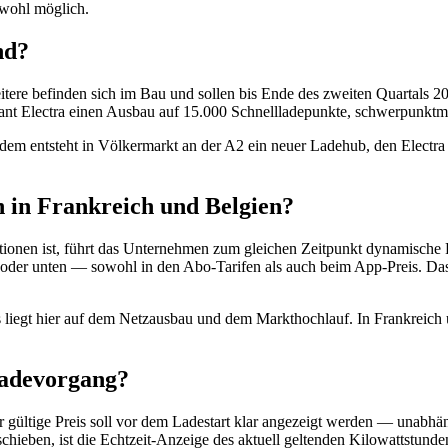
hwohl möglich.
nd?
 weitere befinden sich im Bau und sollen bis Ende des zweiten Quartals
ant Electra einen Ausbau auf 15.000 Schnellladepunkte, schwerpunkt
udem entsteht in Völkermarkt an der A2 ein neuer Ladehub, den Electra a
n in Frankreich und Belgien?
tionen ist, führt das Unternehmen zum gleichen Zeitpunkt dynamische P
 oder unten — sowohl in den Abo-Tarifen als auch beim App-Preis. Das
 liegt hier auf dem Netzausbau und dem Markthochlauf. In Frankreich un
Ladevorgang?
der gültige Preis soll vor dem Ladestart klar angezeigt werden — unabh
chieben, ist die Echtzeit-Anzeige des aktuell geltenden Kilowattstund