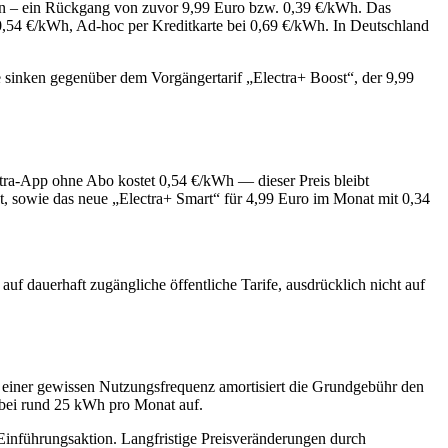
an – ein Rückgang von zuvor 9,99 Euro bzw. 0,39 €/kWh. Das
 0,54 €/kWh, Ad-hoc per Kreditkarte bei 0,69 €/kWh. In Deutschland
 sinken gegenüber dem Vorgängertarif „Electra+ Boost“, der 9,99
ectra-App ohne Abo kostet 0,54 €/kWh — dieser Preis bleibt
kt, sowie das neue „Electra+ Smart“ für 4,99 Euro im Monat mit 0,34
uf dauerhaft zugängliche öffentliche Tarife, ausdrücklich nicht auf
b einer gewissen Nutzungsfrequenz amortisiert die Grundgebühr den
 bei rund 25 kWh pro Monat auf.
e Einführungsaktion. Langfristige Preisveränderungen durch