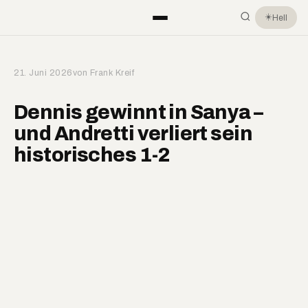
☀️
Hell
21. Juni 2026
von Frank Kreif
Dennis gewinnt in Sanya –
und Andretti verliert sein
historisches 1-2