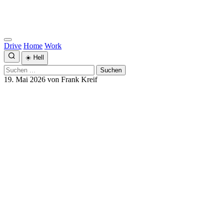
Drive
Home
Work
☀️
Hell
Suchen
nach:
19. Mai 2026
von Frank Kreif