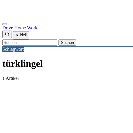
Drive
Home
Work
☀️
Hell
Suchen
nach:
Schlagwort
türklingel
1 Artikel