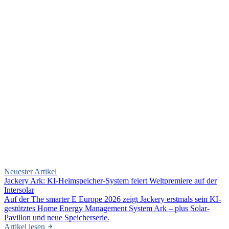
Neuester Artikel
Jackery Ark: KI-Heimspeicher-System feiert Weltpremiere auf der
Intersolar
Auf der The smarter E Europe 2026 zeigt Jackery erstmals sein KI-
gestütztes Home Energy Management System Ark – plus Solar-
Pavillon und neue Speicherserie.
Artikel lesen