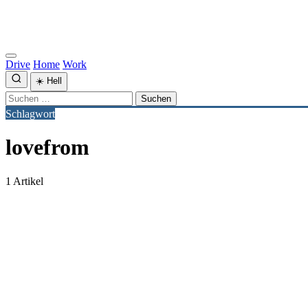
Drive
Home
Work
☀️
Hell
Suchen
nach:
Schlagwort
lovefrom
1 Artikel