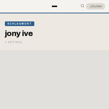
🌙
Dunkel
SCHLAGWORT
jony ive
1 ARTIKEL