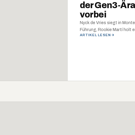
der Gen3-Ära
vorbei
Nyck de Vries siegt in Mon
Führung, Rookie Martí holt 
ARTIKEL LESEN