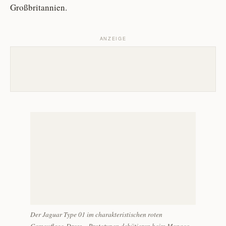
Großbritannien.
ANZEIGE
Der Jaguar Type 01 im charakteristischen roten
Camouflage-Dress – Prototypen debütieren beim Monaco