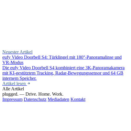
Neuester Artikel
eufy Video Doorbell S4: Türklingel mit 180°-Panoramalinse und
VR-Modus
Die eufy Video Doorbell S4 kombiniert eine 3K-Panoramakamera
mit KI-gestütztem Tracking, Radar-Bewegungssensor und 64 GB
internem Speicher.
Artikel lesen
Alle Artikel
plugged.
— Drive. Home. Work.
Impressum
Datenschutz
Mediadaten
Kontakt