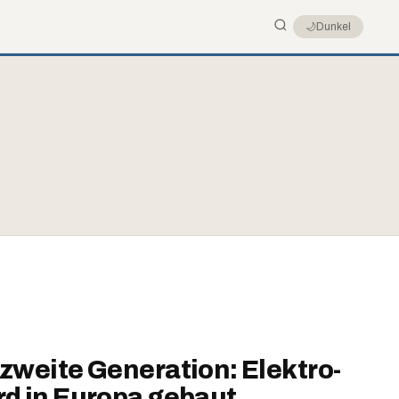
🌙
Dunkel
 zweite Generation: Elektro-
rd in Europa gebaut