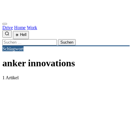
Drive
Home
Work
☀️
Hell
Suchen
nach:
Schlagwort
anker innovations
1 Artikel