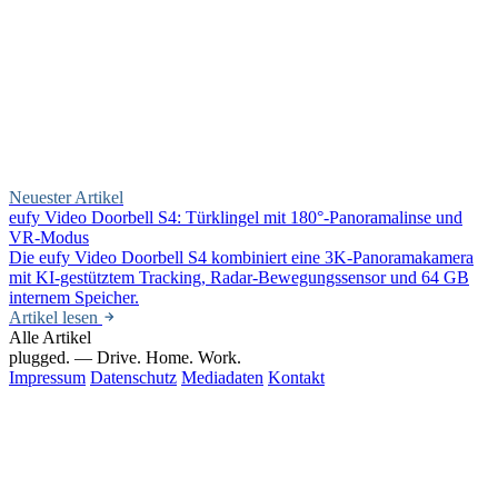
Neuester Artikel
eufy Video Doorbell S4: Türklingel mit 180°-Panoramalinse und
VR-Modus
Die eufy Video Doorbell S4 kombiniert eine 3K-Panoramakamera
mit KI-gestütztem Tracking, Radar-Bewegungssensor und 64 GB
internem Speicher.
Artikel lesen
Alle Artikel
plugged.
— Drive. Home. Work.
Impressum
Datenschutz
Mediadaten
Kontakt