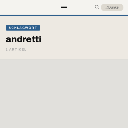
🌙
Dunkel
SCHLAGWORT
andretti
1 ARTIKEL