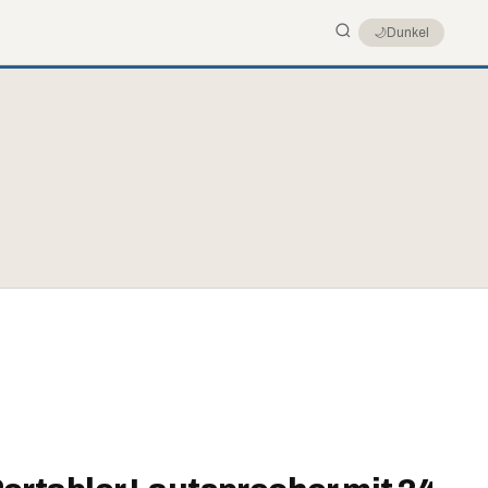
🌙
Dunkel