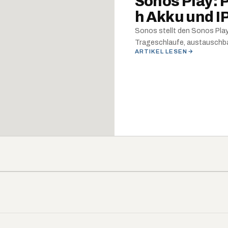
Sonos Play: 
h Akku und IP
Sonos stellt den Sonos Play
Trageschlaufe, austauschba
ARTIKEL LESEN