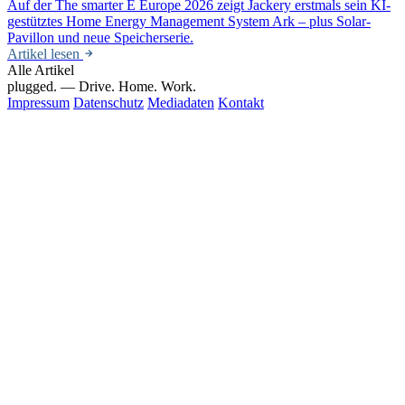
Auf der The smarter E Europe 2026 zeigt Jackery erstmals sein KI-
gestütztes Home Energy Management System Ark – plus Solar-
Pavillon und neue Speicherserie.
Artikel lesen
Alle Artikel
plugged.
— Drive. Home. Work.
Impressum
Datenschutz
Mediadaten
Kontakt