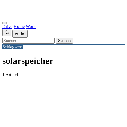
Drive
Home
Work
☀️
Hell
Suchen
nach:
Schlagwort
solarspeicher
1 Artikel