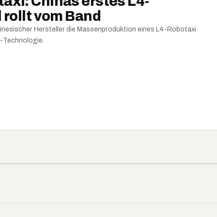
xi: Chinas erstes L4-
 rollt vom Band
inesischer Hersteller die Massenproduktion eines L4-Robotaxi
k-Technologie.