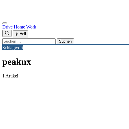
Drive
Home
Work
☀️
Hell
Suchen
nach:
Schlagwort
peaknx
1 Artikel