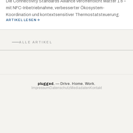
Die Connectivity Standards Alliance veröffentlicht Matter 1.6 –
mit NFC-Inbetriebnahme, verbesserter Ökosystem-
Koordination und kontextsensitiver Thermostatsteuerung.
ARTIKEL LESEN
ALLE ARTIKEL
plugged.
— Drive. Home. Work.
Impressum
Datenschutz
Mediadaten
Kontakt