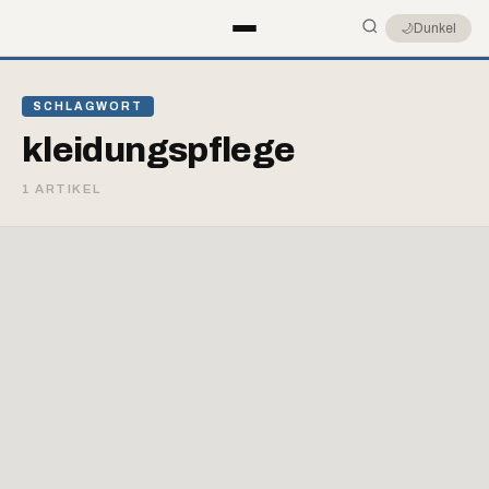
🌙
Dunkel
SCHLAGWORT
kleidungspflege
1 ARTIKEL