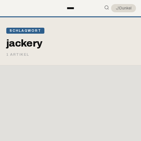
🌙
Dunkel
SCHLAGWORT
jackery
1 ARTIKEL