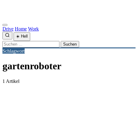
Drive
Home
Work
☀️
Hell
Suchen
nach:
Schlagwort
gartenroboter
1 Artikel