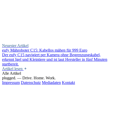
Neuester Artikel
eufy Mähroboter C15: Kabellos mähen für 999 Euro
Der eufy C15 navigiert per Kamera ohne Begrenzungskabel,
erkennt Igel und Kleintiere und ist laut Hersteller in fünf Minuten
startbereit.
Artikel lesen
Alle Artikel
plugged.
— Drive. Home. Work.
Impressum
Datenschutz
Mediadaten
Kontakt