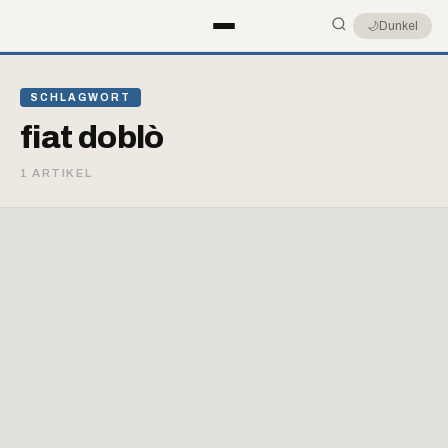
🌙
Dunkel
SCHLAGWORT
fiat doblò
1 ARTIKEL