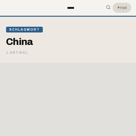
☀️
Hell
SCHLAGWORT
China
1 ARTIKEL