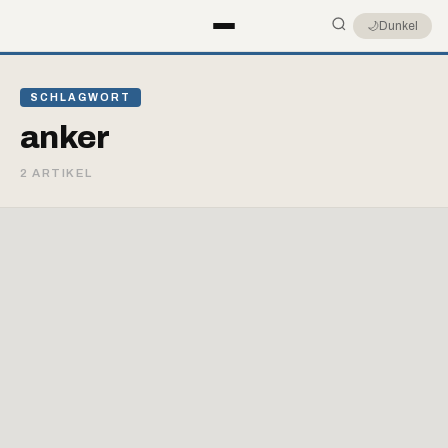
🌙
Dunkel
SCHLAGWORT
anker
2 ARTIKEL