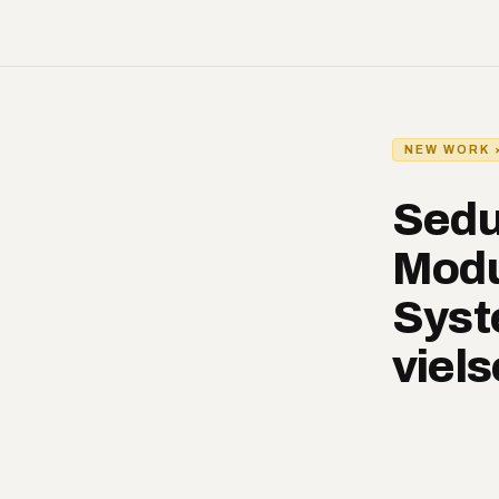
NEW WORK 
Sedu
Modu
Syst
viels