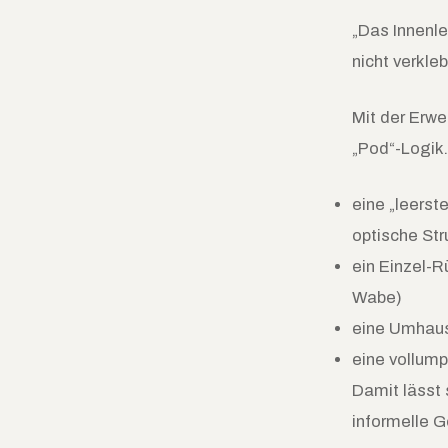
„Das Innenle
nicht verkle
Mit der Erwe
„Pod“-Logik
eine „leerst
optische Str
ein Einzel-R
Wabe)
eine Umhaus
eine vollump
Damit lässt s
informelle 