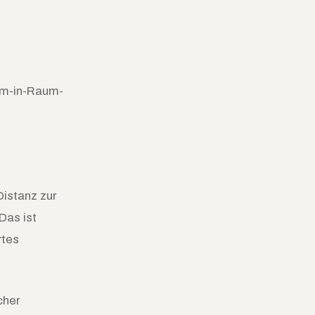
um-in-Raum-
istanz zur
Das ist
rtes
cher