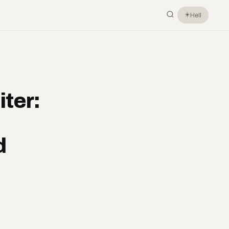
☀️
Hell
iter:
d