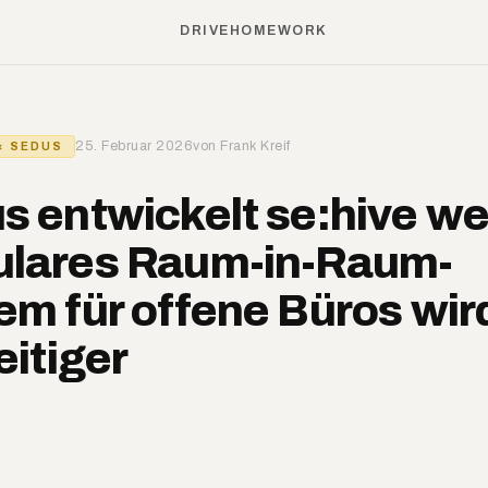
DRIVE
HOME
WORK
25. Februar 2026
von Frank Kreif
× SEDUS
s entwickelt se:hive we
lares Raum-in-Raum-
em für offene Büros wir
eitiger