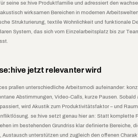
für seine se:hive Produktfamilie und adressiert den wachs
, akustisch wirksamen Bereichen in modernen Arbeitswelten
sche Strukturierung, textile Wohnlichkeit und funktionale De
aren System, das sich vom Einzelarbeitsplatz bis zur Te
sst.
e:hive jetzt relevanter wird
es prallen unterschiedliche Arbeitsmodi aufeinander: konz
pontane Abstimmungen, Video-Calls, kurze Pausen. Sobald 
 passiert, wird Akustik zum Produktivitätsfaktor – und Rau
nfliktlösung. se:hive setzt genau hier an: Statt komplett
ehen im bestehenden Grundriss klar definierte Bereiche, 
 Austausch unterstützen und zugleich den offenen Charakt