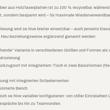
ben aus Holzfaserplatten ist zu 100 % recycelbar, während 
bt, sondern bespannt wird – für maximale Wiederverwendbar
iterung wird se:hive breiter einsetzbar – auch jenseits klas
. Neu beziehungsweise ergänzend genannt werden:
ehende“ Variante in verschiedenen Größen und Formen als 
ukturierung
ückzugsort mit integriertem Tisch in zwei Basisformen (R
ung mit integrierten Sofaelementen
olsterte Bench
ich se:hive variabler konfigurieren: von stiller Einzelarbeit 
Gespräche bis hin zu Teamrunden.