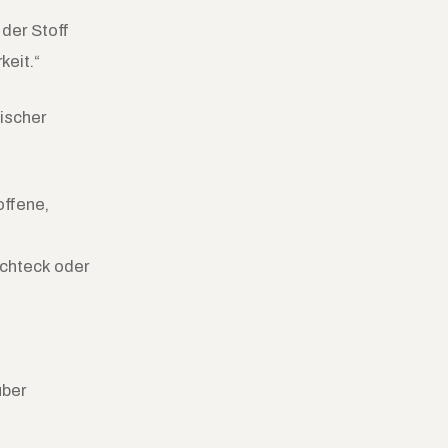
der Stoff
keit.“
sischer
offene,
echteck oder
über