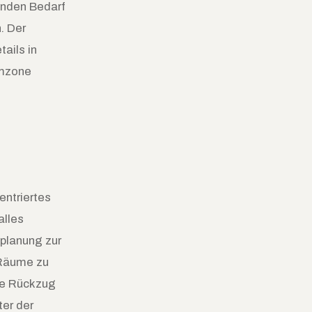
enden Bedarf
. Der
tails in
amzone
entriertes
alles
mplanung zur
e Räume zu
die Rückzug
er der