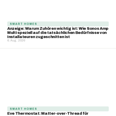
SMART HOMES
Anzeige: Warum Zuhören wichtig ist: Wie Sonos Amp
Multi speziell auf die tatsächlichen Bedürfnisse von
Installateuren zugeschnitten ist
6. Aug.. 2026
SMART HOMES
Eve Thermostat: Matter-over-Thread für