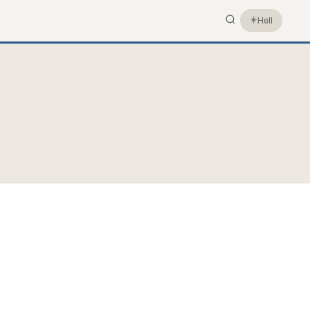
☀️
Hell