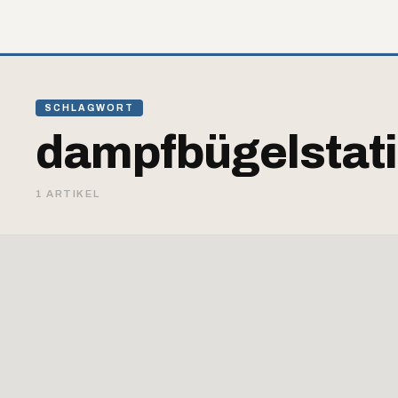
SCHLAGWORT
dampfbügelstat
1 ARTIKEL